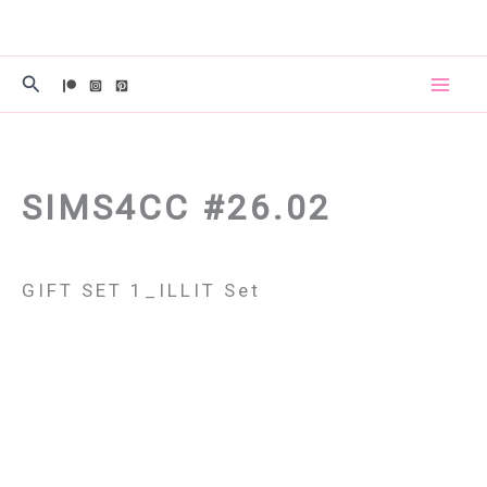
콘
텐
츠
검
로
색
건
너
뛰
SIMS4CC #26.02
기
GIFT SET 1_ILLIT Set