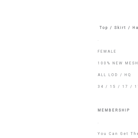
Top / Skirt / Ha
.
FEMALE
100% NEW MESH
ALL LOD / HQ
34 / 15 / 17 /
MEMBERSHIP
.
You Can Get Th