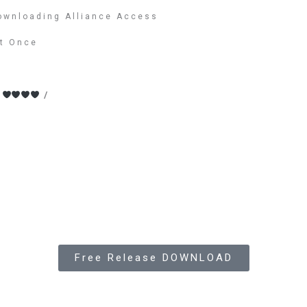
Downloading Alliance Access
t Once
e
/
Free Release DOWNLOAD