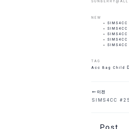
SUNBERRY@ALL 
NEW
SIMS4CC
SIMS4CC
SIMS4CC
SIMS4CC
SIMS4CC
TAG
Acc
Bag
Child
이전
SIMS4CC #25
Post