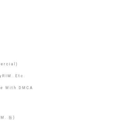
ercial)
yRIM..etc.
nce With DMCA
M. 등)