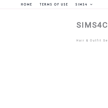
콘
HOME
TERMS OF USE
SIMS4
텐
츠
로
건
SIMS4C
너
뛰
기
Hair & Outfit Se