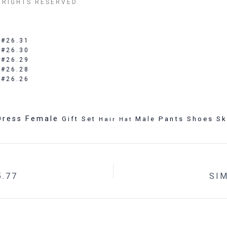
RIGHTS RESERVED.
 #26.31
 #26.30
 #26.29
 #26.28
 #26.26
Female
Dress
Pants
Sk
Gift Set
Male
Shoes
Hair
Hat
.77
SI