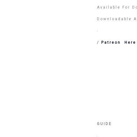
Available For 
Downloadable A
.
/
Patreon Her
GUIDE
.