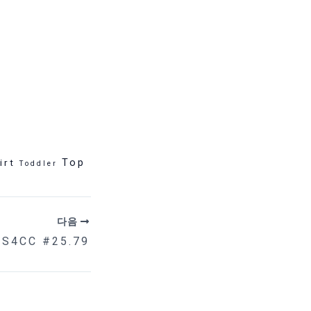
irt
Top
Toddler
다음
MS4CC #25.79