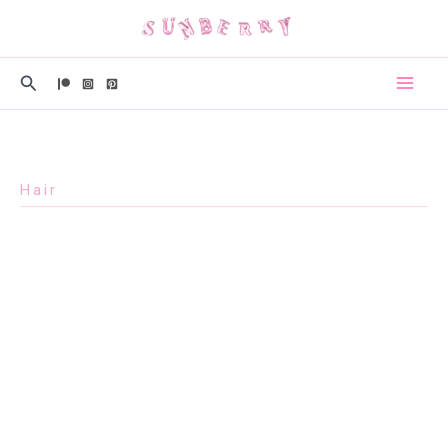
콘
텐
츠
검
로
색
건
너
뛰
Hair
기