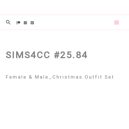
콘
텐
츠
검
로
색
건
너
뛰
SIMS4CC #25.84
기
Female & Male_Christmas Outfit Set