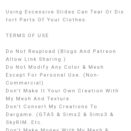
Using Excessive Slides Can Tear Or Dis
Tort Parts Of Your Clothes.
TERMS OF USE
Do Not Reupload (Blogs And Patreon
Allow Link Sharing.)
Do Not Modify Any Color & Mesh
Except For Personal Use. (Non-
Commercial)
Don’t Make It Your Own Creation With
My Mesh And Texture
Don’t Convert My Creations To
Dargame. (GTA5 & Sims2 & Sims3 &
SkyRIM..etc.
Don’t Make Money With My Mesh &