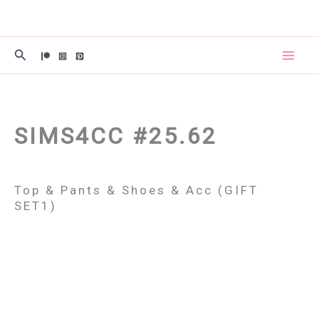
콘
텐
츠
검
로
색
건
너
뛰
SIMS4CC #25.62
기
Top & Pants & Shoes & Acc (GIFT
SET1)