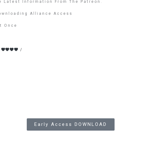
e Latest Information From The Patreon.
Downloading Alliance Access
t Once
e
/
Early Access DOWNLOAD