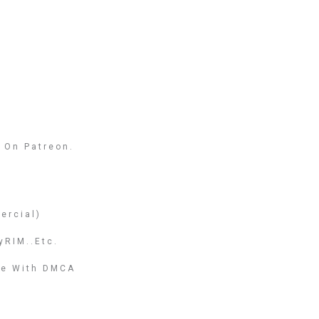
 On Patreon.
ercial)
yRIM..etc.
nce With DMCA