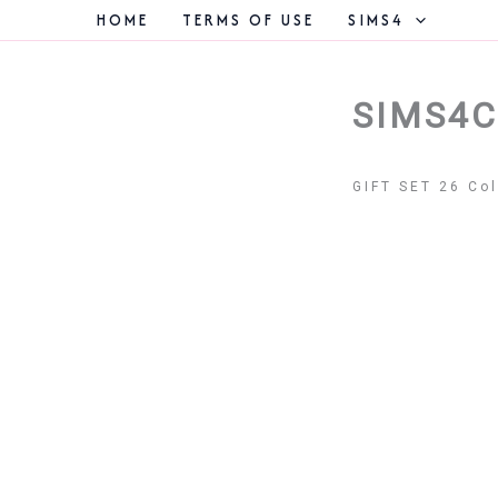
콘
HOME
TERMS OF USE
SIMS4
텐
츠
로
건
SIMS4C
너
뛰
기
GIFT SET 26 Col