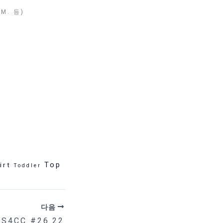
M. 등)
irt
Top
Toddler
다음
MS4CC #26.22