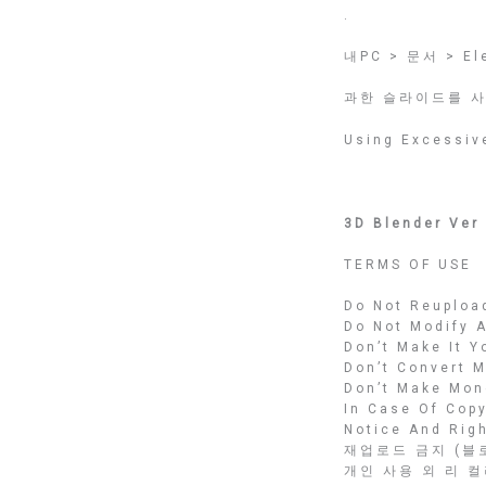
.
내PC > 문서 > Ele
과한 슬라이드를 사
Using Excessive
3D Blender Ver
TERMS OF USE
Do Not Reupload
Do Not Modify 
Don’t Make It 
Don’t Convert 
Don’t Make Mon
In Case Of Cop
Notice And Righ
재업로드 금지 (블로
개인 사용 외 리 컬