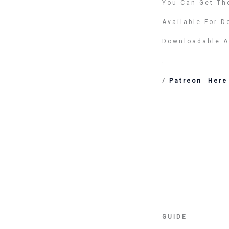
You Can Get Th
Available For 
Downloadable A
.
/
Patreon Her
GUIDE