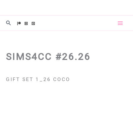
콘
텐
츠
검
로
색
건
너
뛰
SIMS4CC #26.26
기
GIFT SET 1_26 COCO