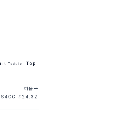
irt
Top
Toddler
다음
MS4CC #24.32