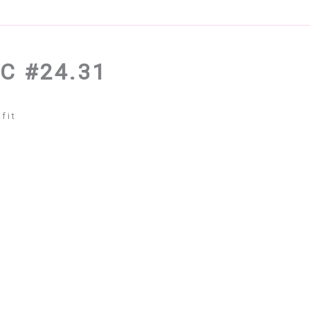
C #24.31
fit