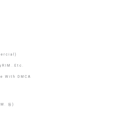
ercial)
yRIM..etc.
nce With DMCA
M. 등)