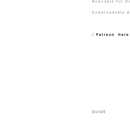
Available For 
Downloadable A
.
/
Patreon Her
GUIDE
.