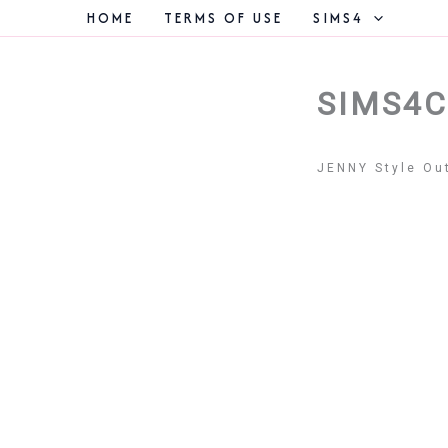
콘
HOME
TERMS OF USE
SIMS4
텐
츠
로
건
SIMS4C
너
뛰
기
JENNY Style Out