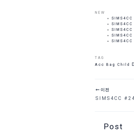
NEW
SIMS4CC
SIMS4CC
SIMS4CC
SIMS4CC
SIMS4CC
TAG
Acc
Bag
Child
이전
SIMS4CC #24
Post