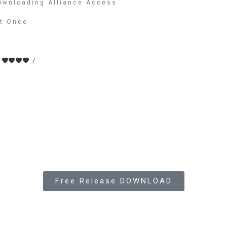
Downloading Alliance Access
t Once
e
/
Free Release DOWNLOAD