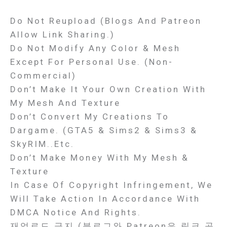
Do Not Reupload (Blogs And Patreon
Allow Link Sharing.)
Do Not Modify Any Color & Mesh
Except For Personal Use. (Non-
Commercial)
Don’t Make It Your Own Creation With
My Mesh And Texture
Don’t Convert My Creations To
Dargame. (GTA5 & Sims2 & Sims3 &
SkyRIM..etc.
Don’t Make Money With My Mesh &
Texture
In Case Of Copyright Infringement, We
Will Take Action In Accordance With
DMCA Notice And Rights.
재업로드 금지 (블로그와 Patreon은 링크 공