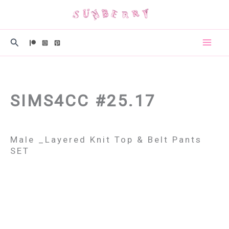
콘
텐
츠
검
로
색
건
너
뛰
SIMS4CC #25.17
기
Male _Layered Knit Top & Belt Pants
SET