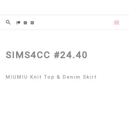
콘
텐
츠
검
로
색
건
너
뛰
SIMS4CC #24.40
기
MIUMIU Knit Top & Denim Skirt