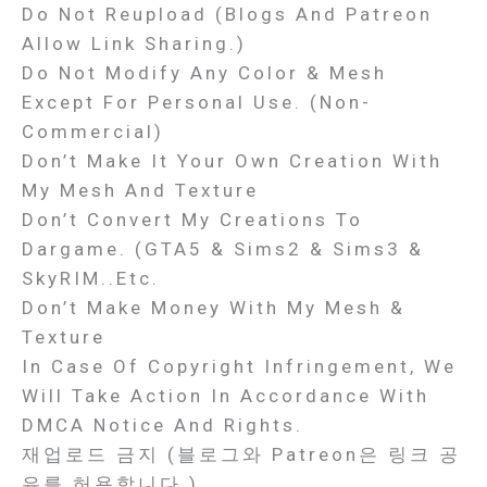
Do Not Reupload (Blogs And Patreon
Allow Link Sharing.)
Do Not Modify Any Color & Mesh
Except For Personal Use. (Non-
Commercial)
Don’t Make It Your Own Creation With
My Mesh And Texture
Don’t Convert My Creations To
Dargame. (GTA5 & Sims2 & Sims3 &
SkyRIM..etc.
Don’t Make Money With My Mesh &
Texture
In Case Of Copyright Infringement, We
Will Take Action In Accordance With
DMCA Notice And Rights.
재업로드 금지 (블로그와 Patreon은 링크 공
유를 허용합니다.)